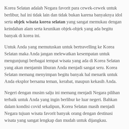
Korea Selatan adalah Negara favorit para cewek-cewek untuk
berlibur, hal ini tidak lain dan tidak bukan karena banyaknya idol
serta
objek wisata korea selatan
yang sangat memukau dengan
keindahan alam serta keunikan objek-objek yang ada begitu
banyak di korea ini.
Untuk Anda yang memutuskan untuk bertravelling ke Korea
Selatan maka Anda jangan melewatkan kesempatan untuk
mengunjungi berbagai tempat wisata yang ada di Korea Selatan
yang akan menjamin liburan Anda menjadi sangat seru. Korea
Selatan memang menyimpan begitu banyak hal menarik untuk
Anda eksplor bersama teman, kerabat, maupun kekasih Anda.
Negeri dengan musim salju ini memang menjadi Negara pilihan
terbaik untuk Anda yang ingin berlibur ke luar negeri. Bahkan
dalam kondisi covid sekalipun, Korea Selatan masih menjadi
Negara tujuan wisata favorit banyak orang dengan destinasi
wisata yang sangat lengkap dan mudah untuk dijangkau.