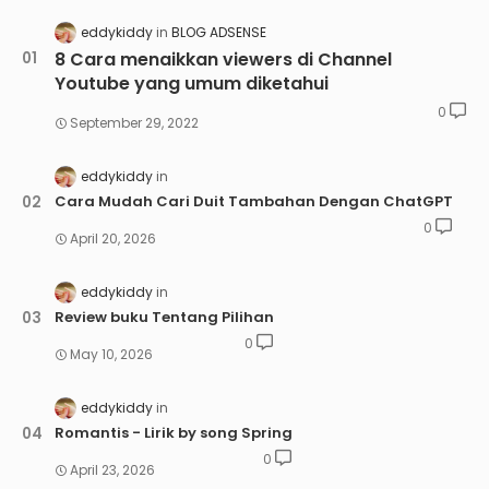
eddykiddy
BLOG ADSENSE
8 Cara menaikkan viewers di Channel
Youtube yang umum diketahui
0
September 29, 2022
eddykiddy
Cara Mudah Cari Duit Tambahan Dengan ChatGPT
0
April 20, 2026
eddykiddy
Review buku Tentang Pilihan
0
May 10, 2026
eddykiddy
Romantis - Lirik by song Spring
0
April 23, 2026