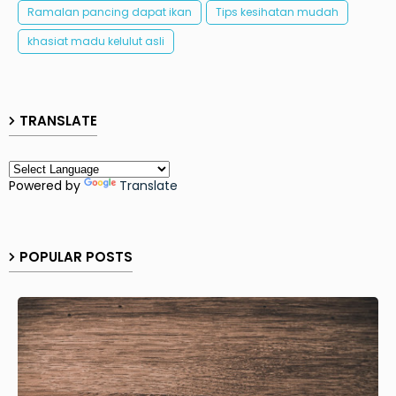
Ramalan pancing dapat ikan
Tips kesihatan mudah
khasiat madu kelulut asli
TRANSLATE
Powered by
Translate
POPULAR POSTS