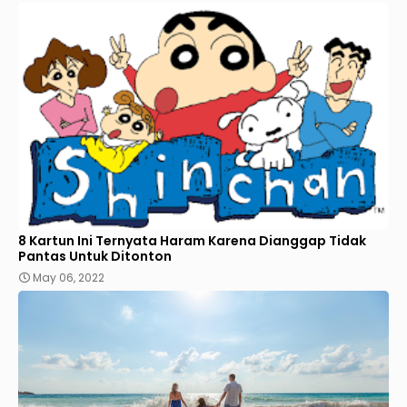
8 Kartun Ini Ternyata Haram Karena Dianggap Tidak
Pantas Untuk Ditonton
May 06, 2022