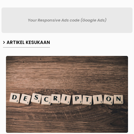
Your Responsive Ads code (Google Ads)
ARTIKEL KESUKAAN