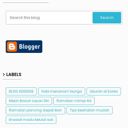
LABELS
BLOG ADSENSE
Hobi menanam bunga
Liburan di Korea
Mesin Basuh Layan Diri
Ramalan mimpi 4d
Ramalan pancing dapat ikan
Tips kesihatan mudah
khasiat madu kelulut asli