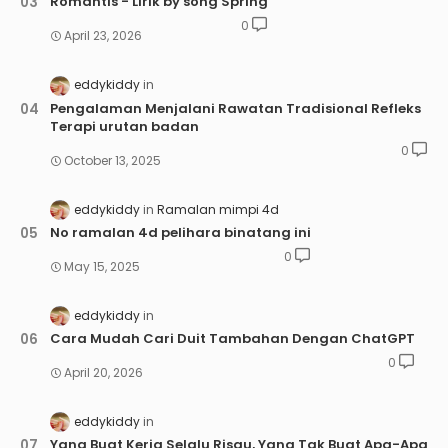
Romantis - Lirik by song Spring
0
April 23, 2026
eddykiddy
Pengalaman Menjalani Rawatan Tradisional Refleks
Terapi urutan badan
0
October 13, 2025
eddykiddy
Ramalan mimpi 4d
No ramalan 4d pelihara binatang ini
0
May 15, 2025
eddykiddy
Cara Mudah Cari Duit Tambahan Dengan ChatGPT
0
April 20, 2026
eddykiddy
Yang Buat Kerja Selalu Risau, Yang Tak Buat Apa-Apa