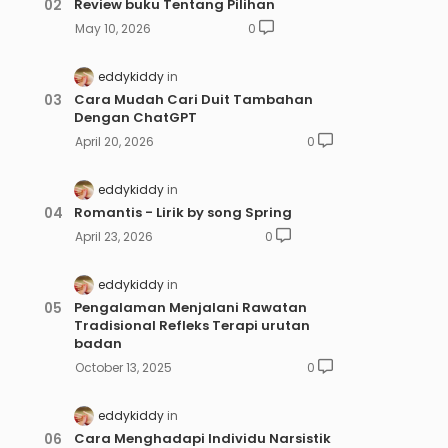
Review buku Tentang Pilihan
May 10, 2026
0
eddykiddy
Cara Mudah Cari Duit Tambahan
Dengan ChatGPT
April 20, 2026
0
eddykiddy
Romantis - Lirik by song Spring
April 23, 2026
0
eddykiddy
Pengalaman Menjalani Rawatan
Tradisional Refleks Terapi urutan
badan
October 13, 2025
0
eddykiddy
Cara Menghadapi Individu Narsistik