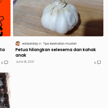
eddykiddy
Tips kesihatan mudah
ita
Petua hilangkan selesema dan kahak
anak
June 18, 2021
0
0