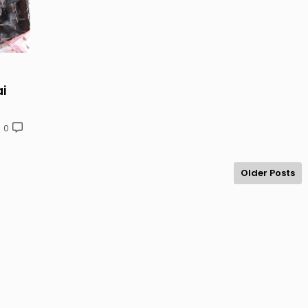
i
0
Older Posts