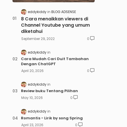
eddykiddy
BLOG ADSENSE
8 Cara menaikkan viewers di
Channel Youtube yang umum
diketahui
September 29, 2022
0
eddykiddy
Cara Mudah Cari Duit Tambahan
Dengan ChatGPT
April 20, 2026
0
eddykiddy
Review buku Tentang Pilihan
May 10, 2026
0
eddykiddy
Romantis - Lirik by song Spring
April 23, 2026
0