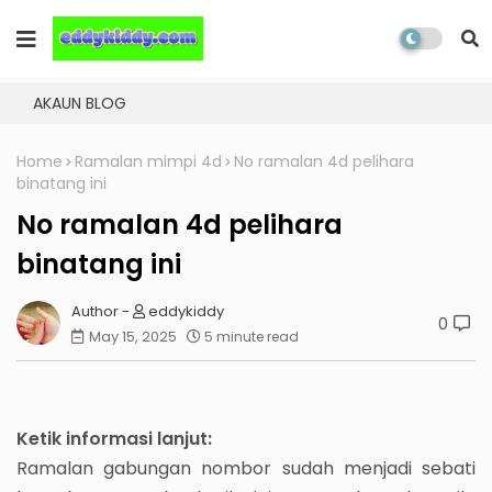
AKAUN BLOG
Home
Ramalan mimpi 4d
No ramalan 4d pelihara
binatang ini
No ramalan 4d pelihara
binatang ini
eddykiddy
0
May 15, 2025
5 minute read
Ketik informasi lanjut:
Ramalan gabungan nombor sudah menjadi sebati