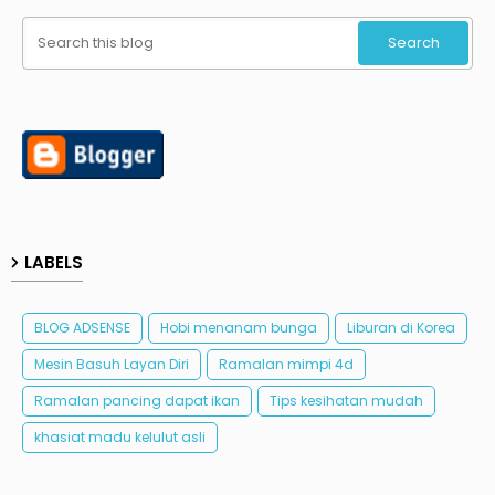
LABELS
BLOG ADSENSE
Hobi menanam bunga
Liburan di Korea
Mesin Basuh Layan Diri
Ramalan mimpi 4d
Ramalan pancing dapat ikan
Tips kesihatan mudah
khasiat madu kelulut asli