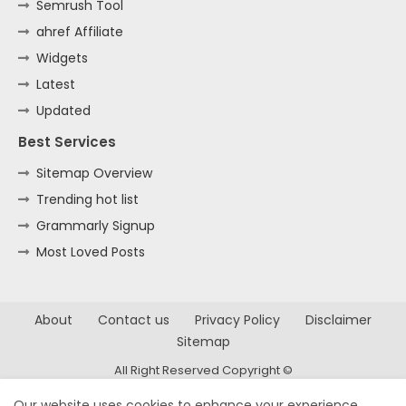
Semrush Tool
ahref Affiliate
Widgets
Latest
Updated
Best Services
Sitemap Overview
Trending hot list
Grammarly Signup
Most Loved Posts
About
Contact us
Privacy Policy
Disclaimer
Sitemap
All Right Reserved Copyright ©
Our website uses cookies to enhance your experience.