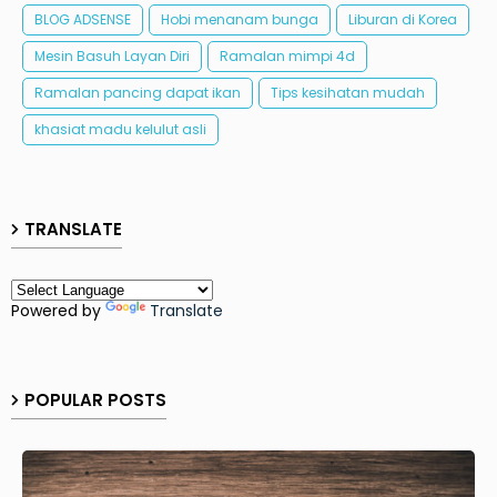
BLOG ADSENSE
Hobi menanam bunga
Liburan di Korea
Mesin Basuh Layan Diri
Ramalan mimpi 4d
Ramalan pancing dapat ikan
Tips kesihatan mudah
khasiat madu kelulut asli
TRANSLATE
Powered by
Translate
POPULAR POSTS